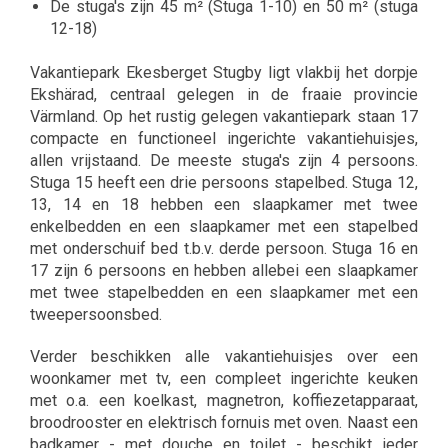
De stuga's zijn 45 m² (Stuga 1-10) en 50 m² (stuga
12-18)
Vakantiepark Ekesberget Stugby ligt vlakbij het dorpje
Ekshärad, centraal gelegen in de fraaie provincie
Värmland. Op het rustig gelegen vakantiepark staan 17
compacte en functioneel ingerichte vakantiehuisjes,
allen vrijstaand. De meeste stuga's zijn 4 persoons.
Stuga 15 heeft een drie persoons stapelbed. Stuga 12,
13, 14 en 18 hebben een slaapkamer met twee
enkelbedden en een slaapkamer met een stapelbed
met onderschuif bed t.b.v. derde persoon. Stuga 16 en
17 zijn 6 persoons en hebben allebei een slaapkamer
met twee stapelbedden en een slaapkamer met een
tweepersoonsbed.
Verder beschikken alle vakantiehuisjes over een
woonkamer met tv, een compleet ingerichte keuken
met o.a. een koelkast, magnetron, koffiezetapparaat,
broodrooster en elektrisch fornuis met oven. Naast een
badkamer - met douche en toilet - beschikt ieder