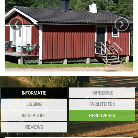
‹
›
INFORMATIE
IMPRESSIE
LIGGING
FACILITEITEN
IN DE BUURT
RESERVEREN
REVIEWS