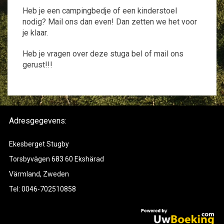
Heb je een campingbedje of een kinderstoel
nodig? Mail ons dan even! Dan zetten we het voor
je klaar.
Heb je vragen over deze stuga bel of mail ons
gerust!!!
Adresgegevens:
Ekesberget Stugby
Torsbyvägen 683 60 Ekshärad
Värmland, Zweden
Tel: 0046-702510858